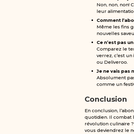
Non, non, non! C
leur alimentatio
Comment l’abon
Même les fins go
nouvelles saveur
Ce n’est pas un
Comparez le tem
verrez, c’est un
ou Deliveroo.
Je ne vais pas
Absolument pas!
comme un festiv
Conclusion
En conclusion, l’ab
quotidien. Il combat l
révolution culinaire 
vous deviendrez le n