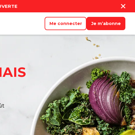
UVERTE
Me connecter
Je m’abonne
MAIS
ût