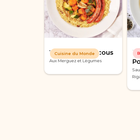
Fi
Véritable Couscous
B
Cuisine du Monde
Po
Aux Merguez et Légumes
Sau
Rig