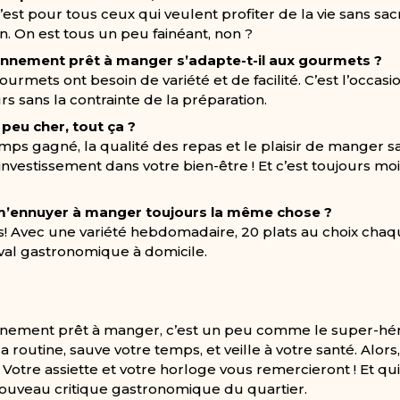
’est pour tous ceux qui veulent profiter de la vie sans sacr
n. On est tous un peu fainéant, non ?
nement prêt à manger s’adapte-t-il aux gourmets ?
urmets ont besoin de variété et de facilité. C’est l’occasi
s sans la contrainte de la préparation.
 peu cher, tout ça ?
ps gagné, la qualité des repas et le plaisir de manger 
 investissement dans votre bien-être ! Et c’est toujours m
 m’ennuyer à manger toujours la même chose ?
 Avec une variété hebdomadaire, 20 plats au choix chaqu
al gastronomique à domicile.
onnement prêt à manger, c’est un peu comme le super-hér
a routine, sauve votre temps, et veille à votre santé. Alors,
? Votre assiette et votre horloge vous remercieront ! Et qui
ouveau critique gastronomique du quartier.