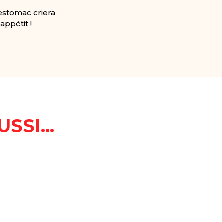
 estomac criera
appétit !
SSI...