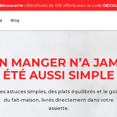
découverte :
Bénéficiez de 15€ offerts avec le code
DECO
s
Blog
N MANGER N’A JA
ÉTÉ AUSSI SIMPLE
es astuces simples, des plats équilibrés et le go
du fait-maison, livrés directement dans votre
assiette.