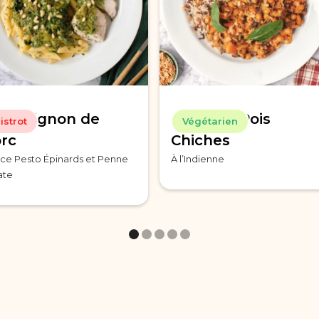
let Mignon de
Curry de Pois
istrot
Végétarien
rc
Chiches
ce Pesto Épinards et Penne
À l’Indienne
ate