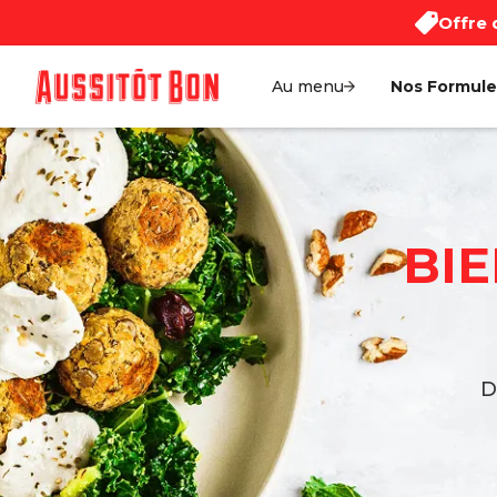
Offre 
Au menu
Nos Formule
BIE
D