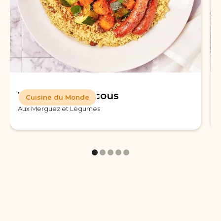
Véritable Couscous
Cuisine du Monde
Aux Merguez et Légumes