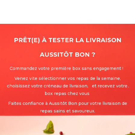
PRÊT(E) À TESTER LA LIVRAISON
AUSSITÔT BON
?
Commandez votre première box sans engagement !
Venez vite sélectionner vos repas de la semaine,
choisissez votre créneau de livraison, et recevez votre
.
box repas chez vous
Faites confiance à Aussitôt Bon pour votre livraison de
repas sains et savoureux.