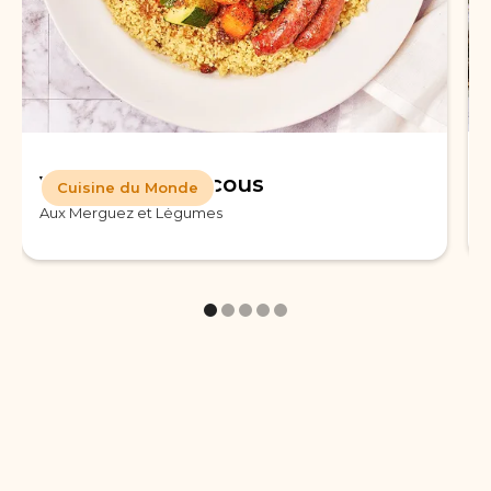
Véritable Couscous
Cuisine du Monde
Aux Merguez et Légumes