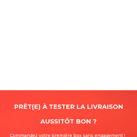
PRÊT(E) À TESTER LA LIVRAISON
AUSSITÔT BON
?
Commandez votre première box sans engagement !