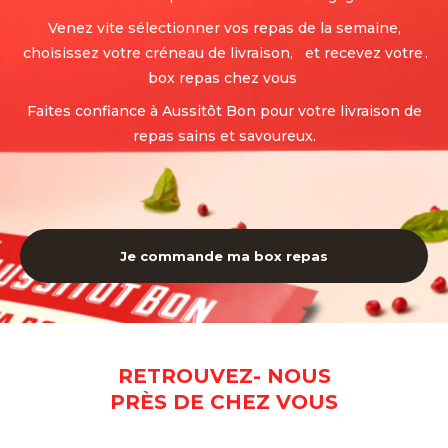
Venez vite sélectionner vos repas de la semaine,
choisissez votre créneau de livraison, et recevez votre
.
box repas chez vous
Faites confiance à Aussitôt Bon pour votre livraison de
repas sains et savoureux.
Je commande ma box repas
RETROUVEZ- NOUS
PRÈS DE CHEZ VOUS