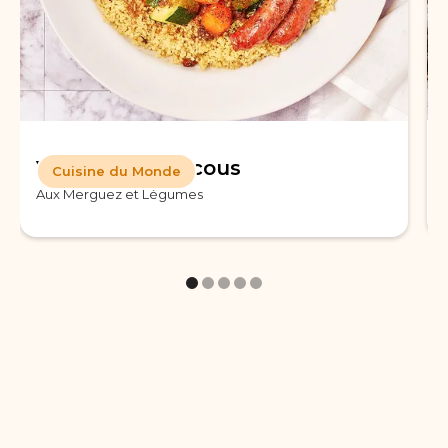
Véritable Couscous
Cuisine du Monde
Aux Merguez et Légumes