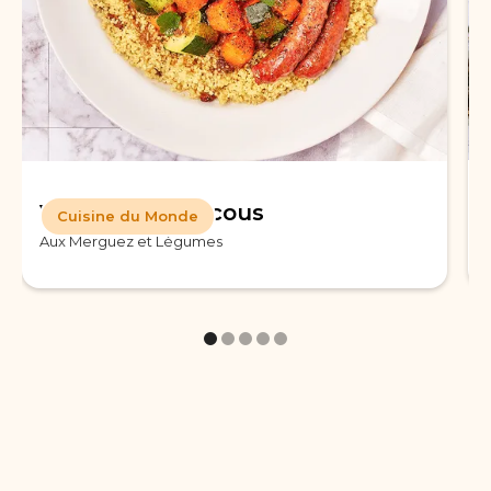
Véritable Couscous
Cuisine du Monde
Aux Merguez et Légumes