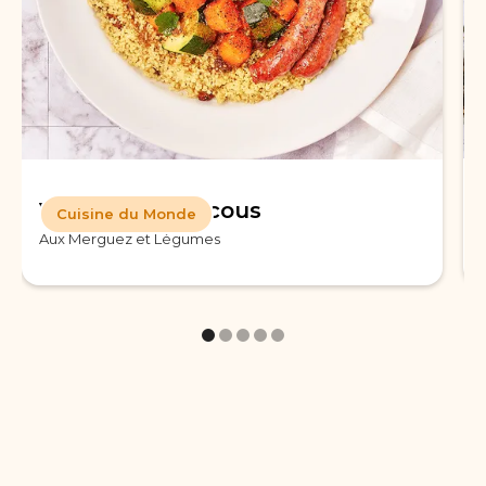
Véritable Couscous
Cuisine du Monde
Aux Merguez et Légumes