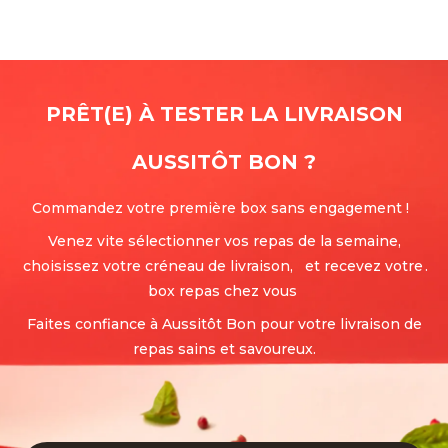
PRÊT(E) À TESTER LA LIVRAISON
AUSSITÔT BON
?
Commandez votre première box sans engagement !
Venez vite sélectionner vos repas de la semaine,
choisissez votre créneau de livraison, et recevez votre
.
box repas chez vous
Faites confiance à Aussitôt Bon pour votre livraison de
repas sains et savoureux.