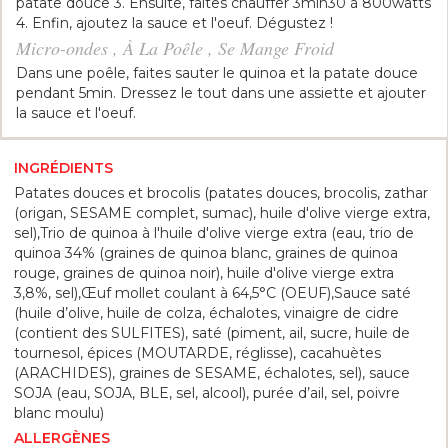
patate douce 3. Ensuite, faites chauffer 3min30 à 800watts
4. Enfin, ajoutez la sauce et l'oeuf. Dégustez !
Micro-ondes , À La Poêle , Se Mange Froid
Dans une poêle, faites sauter le quinoa et la patate douce
pendant 5min. Dressez le tout dans une assiette et ajouter
la sauce et l'oeuf.
INGRÉDIENTS
Patates douces et brocolis (patates douces, brocolis, zathar
(origan, SESAME complet, sumac), huile d'olive vierge extra,
sel),Trio de quinoa à l'huile d'olive vierge extra (eau, trio de
quinoa 34% (graines de quinoa blanc, graines de quinoa
rouge, graines de quinoa noir), huile d'olive vierge extra
3,8%, sel),Œuf mollet coulant à 64,5°C (OEUF),Sauce saté
(huile d’olive, huile de colza, échalotes, vinaigre de cidre
(contient des SULFITES), saté (piment, ail, sucre, huile de
tournesol, épices (MOUTARDE, réglisse), cacahuètes
(ARACHIDES), graines de SESAME, échalotes, sel), sauce
SOJA (eau, SOJA, BLE, sel, alcool), purée d’ail, sel, poivre
blanc moulu)
ALLERGÈNES