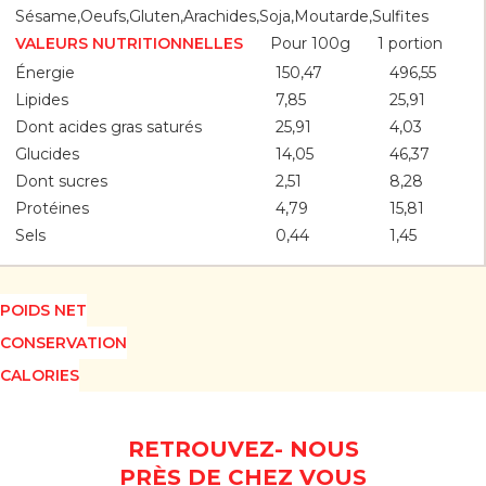
Sésame,Oeufs,Gluten,Arachides,Soja,Moutarde,Sulfites
Pour 100g
1 portion
VALEURS NUTRITIONNELLES
Énergie
150,47
496,55
Lipides
7,85
25,91
Dont acides gras saturés
25,91
4,03
Glucides
14,05
46,37
Dont sucres
2,51
8,28
Protéines
4,79
15,81
Sels
0,44
1,45
POIDS NET
CONSERVATION
CALORIES
RETROUVEZ- NOUS
PRÈS DE CHEZ VOUS