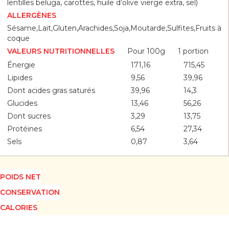
lentilles beluga, carottes, huile d’olive vierge extra, sel)
ALLERGÈNES
Sésame,Lait,Gluten,Arachides,Soja,Moutarde,Sulfites,Fruits à
coque
Pour 100g
1 portion
VALEURS NUTRITIONNELLES
Énergie
171,16
715,45
Lipides
9,56
39,96
Dont acides gras saturés
39,96
14,3
Glucides
13,46
56,26
Dont sucres
3,29
13,75
Protéines
6,54
27,34
Sels
0,87
3,64
POIDS NET
CONSERVATION
CALORIES