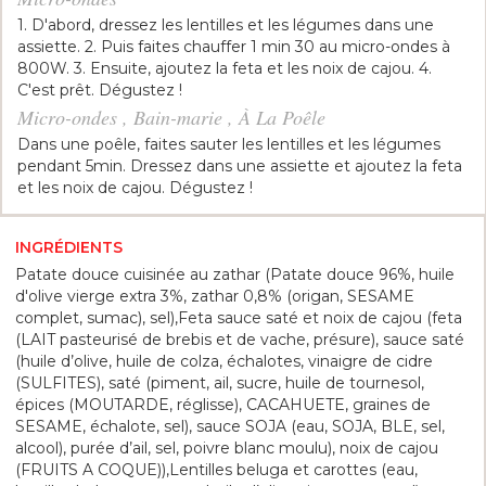
1. D'abord, dressez les lentilles et les légumes dans une
assiette. 2. Puis faites chauffer 1 min 30 au micro-ondes à
800W. 3. Ensuite, ajoutez la feta et les noix de cajou. 4.
C'est prêt. Dégustez !
Micro-ondes , Bain-marie , À La Poêle
Dans une poêle, faites sauter les lentilles et les légumes
pendant 5min. Dressez dans une assiette et ajoutez la feta
et les noix de cajou. Dégustez !
INGRÉDIENTS
Patate douce cuisinée au zathar (Patate douce 96%, huile
d'olive vierge extra 3%, zathar 0,8% (origan, SESAME
complet, sumac), sel),Feta sauce saté et noix de cajou (feta
(LAIT pasteurisé de brebis et de vache, présure), sauce saté
(huile d’olive, huile de colza, échalotes, vinaigre de cidre
(SULFITES), saté (piment, ail, sucre, huile de tournesol,
épices (MOUTARDE, réglisse), CACAHUETE, graines de
SESAME, échalote, sel), sauce SOJA (eau, SOJA, BLE, sel,
alcool), purée d’ail, sel, poivre blanc moulu), noix de cajou
(FRUITS A COQUE)),Lentilles beluga et carottes (eau,