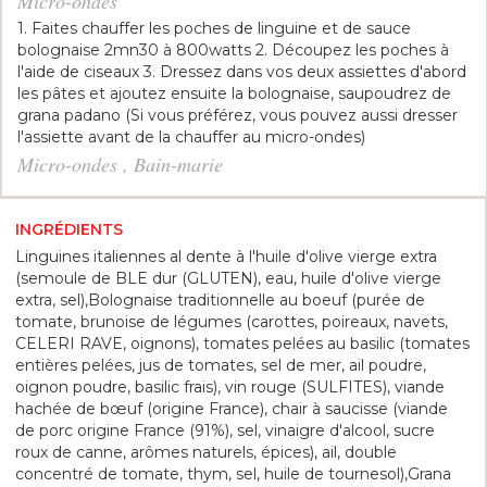
Micro-ondes
1. Faites chauffer les poches de linguine et de sauce
bolognaise 2mn30 à 800watts 2. Découpez les poches à
l'aide de ciseaux 3. Dressez dans vos deux assiettes d'abord
les pâtes et ajoutez ensuite la bolognaise, saupoudrez de
grana padano (Si vous préférez, vous pouvez aussi dresser
l'assiette avant de la chauffer au micro-ondes)
Micro-ondes , Bain-marie
INGRÉDIENTS
Linguines italiennes al dente à l'huile d'olive vierge extra
(semoule de BLE dur (GLUTEN), eau, huile d'olive vierge
extra, sel),Bolognaise traditionnelle au boeuf (purée de
tomate, brunoise de légumes (carottes, poireaux, navets,
CELERI RAVE, oignons), tomates pelées au basilic (tomates
entières pelées, jus de tomates, sel de mer, ail poudre,
oignon poudre, basilic frais), vin rouge (SULFITES), viande
hachée de bœuf (origine France), chair à saucisse (viande
de porc origine France (91%), sel, vinaigre d'alcool, sucre
roux de canne, arômes naturels, épices), ail, double
concentré de tomate, thym, sel, huile de tournesol),Grana