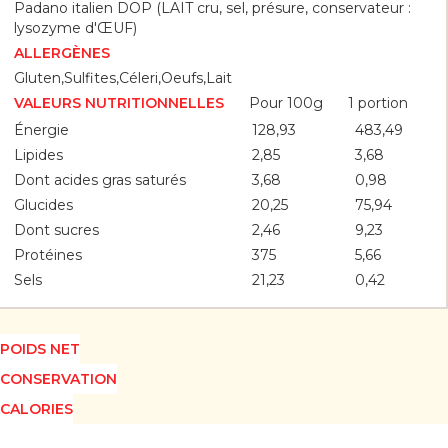
Padano italien DOP (LAIT cru, sel, présure, conservateur :
lysozyme d'ŒUF)
ALLERGÈNES
Gluten,Sulfites,Céleri,Oeufs,Lait
Pour 100g
1 portion
VALEURS NUTRITIONNELLES
Énergie
128,93
483,49
Lipides
2,85
3,68
Dont acides gras saturés
3,68
0,98
Glucides
20,25
75,94
Dont sucres
2,46
9,23
Protéines
375
5,66
Sels
21,23
0,42
POIDS NET
CONSERVATION
CALORIES