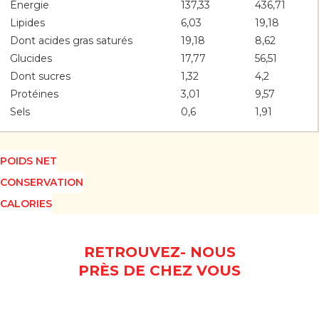
Énergie
137,33
436,71
Lipides
6,03
19,18
Dont acides gras saturés
19,18
8,62
Glucides
17,77
56,51
Dont sucres
1,32
4,2
Protéines
3,01
9,57
Sels
0,6
1,91
POIDS NET
CONSERVATION
CALORIES
RETROUVEZ- NOUS
PRÈS DE CHEZ VOUS