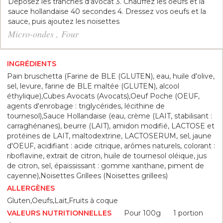
Déposez les tranches d'avocat 3. Chauffez les oeufs et la
sauce hollandaise 40 secondes 4. Dressez vos oeufs et la
sauce, puis ajoutez les noisettes
Micro-ondes , Four
INGRÉDIENTS
Pain bruschetta (Farine de BLE (GLUTEN), eau, huile d'olive,
sel, levure, farine de BLE maltée (GLUTEN), alcool
éthylique),Cubes Avocats (Avocats),Oeuf Poche (OEUF,
agents d'enrobage : triglycérides, lécithine de
tournesol),Sauce Hollandaise (eau, crème (LAIT, stabilisant :
carraghénanes), beurre (LAIT), amidon modifié, LACTOSE et
protéines de LAIT, maltodextrine, LACTOSERUM, sel, jaune
d'OEUF, acidifiant : acide citrique, arômes naturels, colorant :
riboflavine, extrait de citron, huile de tournesol oléique, jus
de citron, sel, épaississant : gomme xanthane, piment de
cayenne),Noisettes Grillees (Noisettes grillees)
ALLERGÈNES
Gluten,Oeufs,Lait,Fruits à coque
Pour 100g
1 portion
VALEURS NUTRITIONNELLES