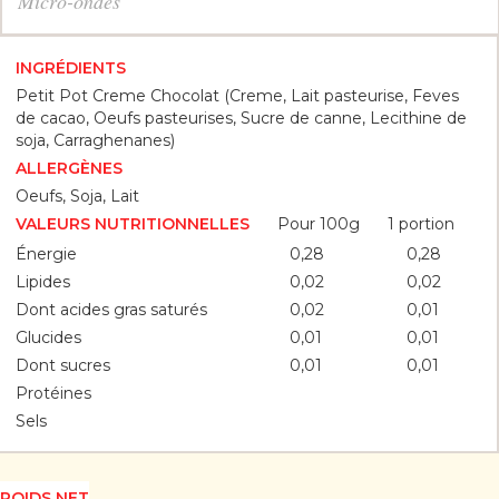
Micro-ondes
INGRÉDIENTS
Petit Pot Creme Chocolat (Creme, Lait pasteurise, Feves
de cacao, Oeufs pasteurises, Sucre de canne, Lecithine de
soja, Carraghenanes)
ALLERGÈNES
Oeufs, Soja, Lait
Pour 100g
1 portion
VALEURS NUTRITIONNELLES
Énergie
0,28
0,28
Lipides
0,02
0,02
Dont acides gras saturés
0,02
0,01
Glucides
0,01
0,01
Dont sucres
0,01
0,01
Protéines
Sels
POIDS NET