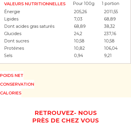
Pour 100g
1 portion
VALEURS NUTRITIONNELLES
Énergie
205,26
2011,55
Lipides
7,03
68,89
Dont acides gras saturés
68,89
38,32
Glucides
24,2
237,16
Dont sucres
10,58
10,58
Protéines
10,82
106,04
Sels
0,94
9,21
POIDS NET
CONSERVATION
CALORIES
RETROUVEZ- NOUS
PRÈS DE CHEZ VOUS