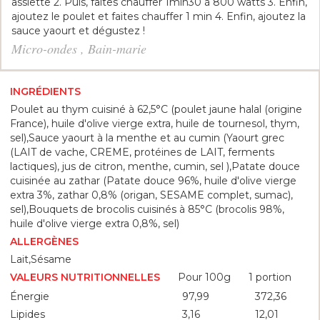
assiette 2. Puis, faites chauffer 1min30 à 800 watts 3. Enfin,
ajoutez le poulet et faites chauffer 1 min 4. Enfin, ajoutez la
sauce yaourt et dégustez !
Micro-ondes , Bain-marie
INGRÉDIENTS
Poulet au thym cuisiné à 62,5°C (poulet jaune halal (origine
France), huile d'olive vierge extra, huile de tournesol, thym,
sel),Sauce yaourt à la menthe et au cumin (Yaourt grec
(LAIT de vache, CREME, protéines de LAIT, ferments
lactiques), jus de citron, menthe, cumin, sel ),Patate douce
cuisinée au zathar (Patate douce 96%, huile d'olive vierge
extra 3%, zathar 0,8% (origan, SESAME complet, sumac),
sel),Bouquets de brocolis cuisinés à 85°C (brocolis 98%,
huile d'olive vierge extra 0,8%, sel)
ALLERGÈNES
Lait,Sésame
Pour 100g
1 portion
VALEURS NUTRITIONNELLES
Énergie
97,99
372,36
Lipides
3,16
12,01