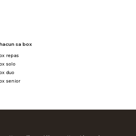
hacun sa box
ox repas
ox solo
ox duo
ox senior