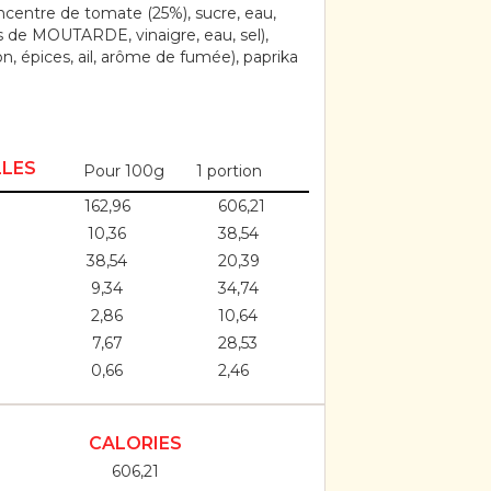
centre de tomate (25%), sucre, eau,
de MOUTARDE, vinaigre, eau, sel),
on, épices, ail, arôme de fumée), paprika
LLES
Pour 100g
1 portion
162,96
606,21
10,36
38,54
38,54
20,39
9,34
34,74
2,86
10,64
7,67
28,53
0,66
2,46
CALORIES
606,21