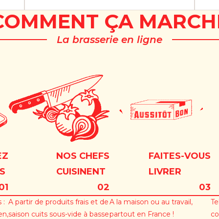
COMMENT ÇA MARCH
La brasserie en ligne
EZ
NOS CHEFS
FAITES-VOUS
S
CUISINENT
LIVRER
01
02
03
 :
A partir de produits frais et de
A la maison ou au travail,
Te
en,
saison cuits sous-vide à basse
partout en France !
co