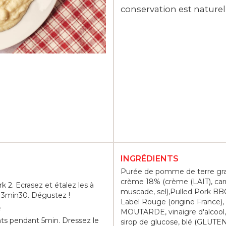
conservation est naturel
INGRÉDIENTS
Purée de pomme de terre gr
crème 18% (crème (LAIT), carr
rk 2. Ecrasez et étalez les à
muscade, sel),Pulled Pork BBQ
er 3min30. Dégustez !
Label Rouge (origine France)
e
MOUTARDE, vinaigre d'alcool, s
nts pendant 5min. Dressez le
sirop de glucose, blé (GLUTEN