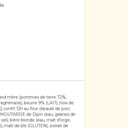
le.
and mère (pommes de terre 72%,
aghénane), beurre 9% (LAIT), noix de
 confit 12h au four (épaule de porc
, MOUTARDE de Dijon (eau, graines de
el), bière blonde (eau, malt d'orge,
), malt de blé (GLUTEN), extrait de