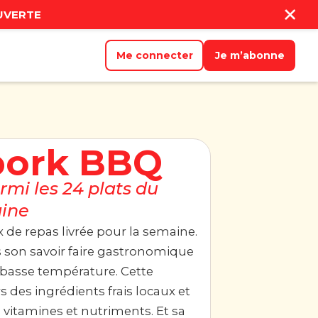
UVERTE
Me connecter
Je m’abonne
pork BBQ
armi les 24 plats du
ine
 de repas livrée pour la semaine.
ns son savoir faire gastronomique
à basse température. Cette
s des ingrédients frais locaux et
de vitamines et nutriments. Et sa