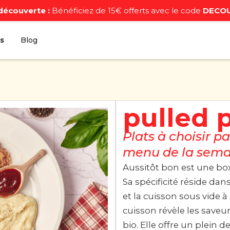
découverte :
Bénéficiez de 15€ offerts avec le code
DECO
s
Blog
pulled 
Plats à choisir p
menu de la sema
Aussitôt bon est une box
Sa spécificité réside da
et la cuisson sous vide 
cuisson révèle les saveur
bio. Elle offre un plein 