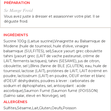
PRÉPARATION
Se Mange Froid
Vous avez juste à dresser et assaisonner votre plat. Il se
déguste froid.
INGRÉDIENTS
Sucrine 100g (Laitue sucrine),Vinaigrette au Balsamique de
Modene (huile de tournesol, huile d'olive, vinaigre
balsamique (SULFITES), sel),Sauce yaourt grec ciboulette
tahini (yaourt grec (LAIT de vache pasteurisé, crème de
LAIT, ferments lactiques), tahini (SESAME), jus de citron,
ciboulette, sel ),Blinis (farine de BLE (GLUTEN), eau, huile de
tournesol, lactose (LAIT), protéines de LAIT, LAIT écrémé en
poudre, lactosérum (LAIT) en poudre, OEUF entier et blanc
d'OEUF déshydratés, poudres à lever : carbonates de
sodium et diphosphates, sel, antioxydant : acide
ascorbique),Saumon Fumé (Saumon fumé (POISSON)
(Salmo salar, élevé en Norvège), sel)
ALLERGÈNES
Sulfites,Sésame,Lait,Gluten,Oeufs,Poisson