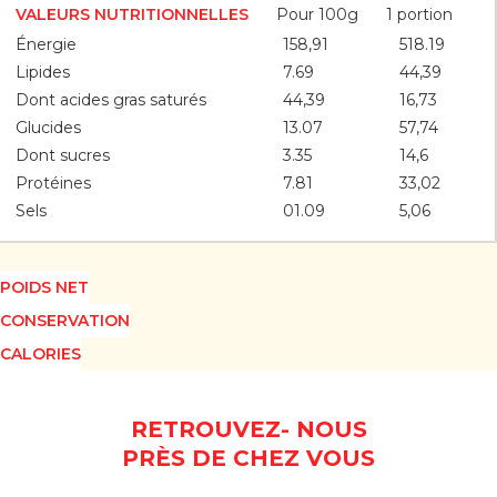
Pour 100g
1 portion
VALEURS NUTRITIONNELLES
Énergie
158,91
518.19
Lipides
7.69
44,39
Dont acides gras saturés
44,39
16,73
Glucides
13.07
57,74
Dont sucres
3.35
14,6
Protéines
7.81
33,02
Sels
01.09
5,06
POIDS NET
CONSERVATION
CALORIES
RETROUVEZ- NOUS
PRÈS DE CHEZ VOUS