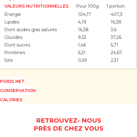
Pour 100g
1 portion
VALEURS NUTRITIONNELLES
Énergie
104,17
407,3
Lipides
4,19
16,38
Dont acides gras saturés
16,38
3,6
Glucides
9,53
37,26
Dont sucres
1,46
5,71
Protéines
6,31
24,67
Sels
0,59
2,31
POIDS NET
CONSERVATION
CALORIES
RETROUVEZ- NOUS
PRÈS DE CHEZ VOUS