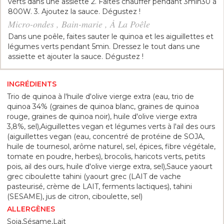
verts dans une assiette 2. Faites chauffer pendant 3min30 à
800W. 3. Ajoutez la sauce. Dégustez !
Micro-ondes , Bain-marie , À La Poêle
Dans une poêle, faites sauter le quinoa et les aiguillettes et
légumes verts pendant 5min. Dressez le tout dans une
assiette et ajouter la sauce. Dégustez !
INGRÉDIENTS
Trio de quinoa à l'huile d'olive vierge extra (eau, trio de
quinoa 34% (graines de quinoa blanc, graines de quinoa
rouge, graines de quinoa noir), huile d'olive vierge extra
3,8%, sel),Aiguillettes vegan et légumes verts à l'ail des ours
(aiguillettes vegan (eau, concentré de protéine de SOJA,
huile de tournesol, arôme naturel, sel, épices, fibre végétale,
tomate en poudre, herbes), brocolis, haricots verts, petits
pois, ail des ours, huile d'olive vierge extra, sel),Sauce yaourt
grec ciboulette tahini (yaourt grec (LAIT de vache
pasteurisé, crème de LAIT, ferments lactiques), tahini
(SESAME), jus de citron, ciboulette, sel)
ALLERGÈNES
Soja,Sésame,Lait