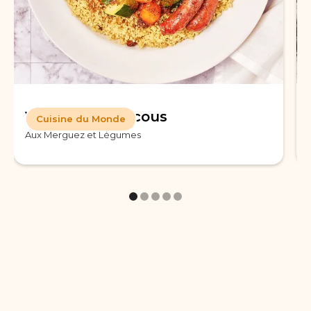
Véritable Couscous
Cuisine du Monde
Aux Merguez et Légumes