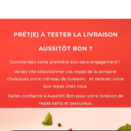
PRÊT(E) À TESTER LA LIVRAISON
AUSSITÔT BON
?
Commandez votre première box sans engagement !
Venez vite sélectionner vos repas de la semaine,
choisissez votre créneau de livraison, et recevez votre
.
box repas chez vous
Faites confiance à Aussitôt Bon pour votre livraison de
repas sains et savoureux.