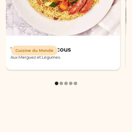
Véritable Couscous
Cuisine du Monde
Aux Merguez et Légumes